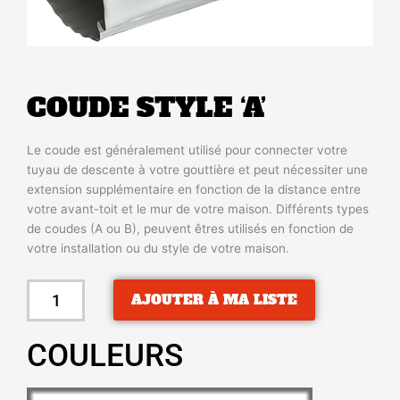
COUDE STYLE ‘A’
Le coude est généralement utilisé pour connecter votre
tuyau de descente à votre gouttière et peut nécessiter une
extension supplémentaire en fonction de la distance entre
votre avant-toit et le mur de votre maison. Différents types
de coudes (A ou B), peuvent êtres utilisés en fonction de
votre installation ou du style de votre maison.
quantité
AJOUTER À MA LISTE
de
COUDE
COULEURS
STYLE
'A'