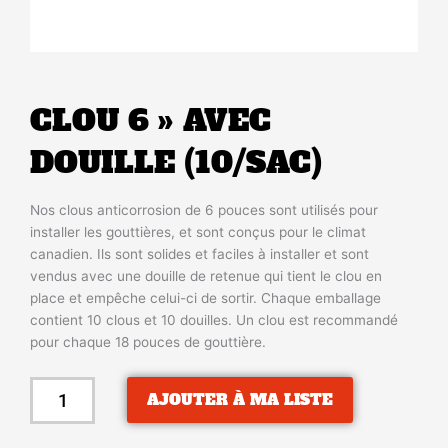
CLOU 6 » AVEC
DOUILLE (10/SAC)
Nos clous anticorrosion de 6 pouces sont utilisés pour
installer les gouttières, et sont conçus pour le climat
canadien. Ils sont solides et faciles à installer et sont
vendus avec une douille de retenue qui tient le clou en
place et empêche celui-ci de sortir. Chaque emballage
contient 10 clous et 10 douilles. Un clou est recommandé
pour chaque 18 pouces de gouttière.
quantité
AJOUTER À MA LISTE
de
CLOU